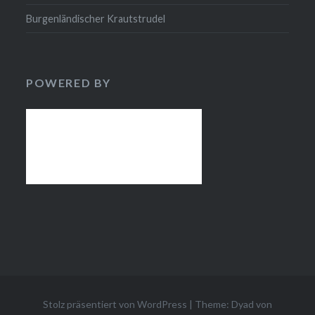
Burgenländischer Krautstrudel
POWERED BY
Stolz präsentiert von WordPress
|
Theme: Dyad von