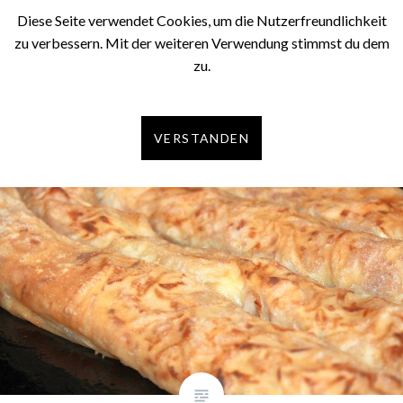
Direkt
Diese Seite verwendet Cookies, um die Nutzerfreundlichkeit
OLEXX – Kitchen
MENÜ
zum
zu verbessern. Mit der weiteren Verwendung stimmst du dem
Inhalt
zu.
Courses:
Strudel
VERSTANDEN