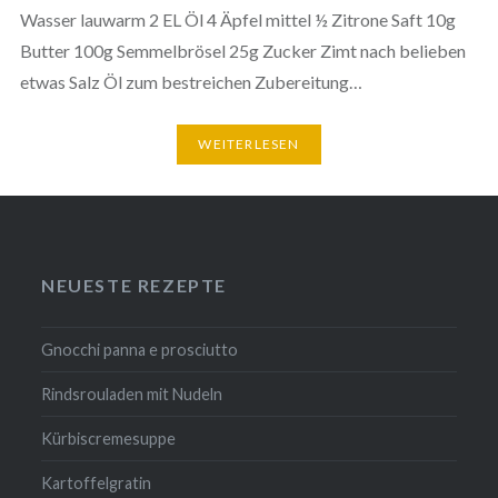
Wasser lauwarm 2 EL Öl 4 Äpfel mittel ½ Zitrone Saft 10g
Butter 100g Semmelbrösel 25g Zucker Zimt nach belieben
etwas Salz Öl zum bestreichen Zubereitung…
WEITERLESEN
NEUESTE REZEPTE
Gnocchi panna e prosciutto
Rindsrouladen mit Nudeln
Kürbiscremesuppe
Kartoffelgratin